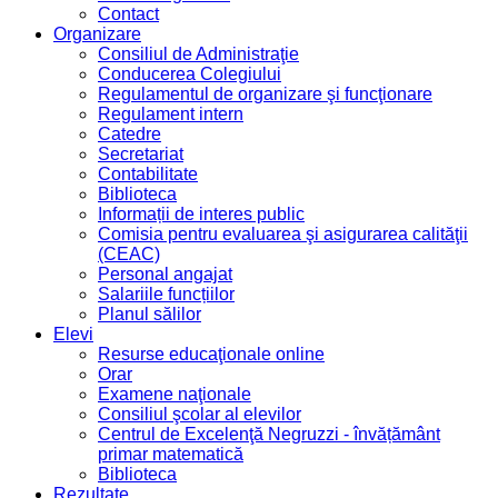
Contact
Organizare
Consiliul de Administraţie
Conducerea Colegiului
Regulamentul de organizare şi funcţionare
Regulament intern
Catedre
Secretariat
Contabilitate
Biblioteca
Informații de interes public
Comisia pentru evaluarea şi asigurarea calităţii
(CEAC)
Personal angajat
Salariile funcțiilor
Planul sălilor
Elevi
Resurse educaţionale online
Orar
Examene naţionale
Consiliul şcolar al elevilor
Centrul de Excelenţă Negruzzi - învățământ
primar matematică
Biblioteca
Rezultate