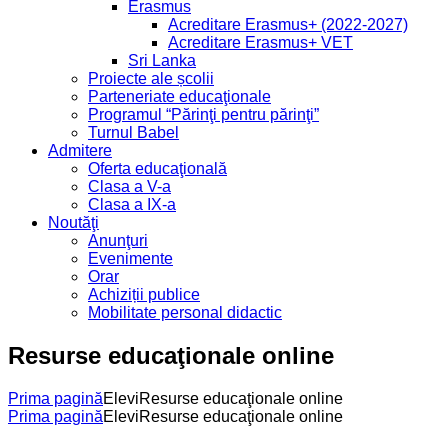
Erasmus
Acreditare Erasmus+ (2022-2027)
Acreditare Erasmus+ VET
Sri Lanka
Proiecte ale școlii
Parteneriate educaţionale
Programul “Părinţi pentru părinţi”
Turnul Babel
Admitere
Oferta educaţională
Clasa a V-a
Clasa a IX-a
Noutăţi
Anunţuri
Evenimente
Orar
Achiziții publice
Mobilitate personal didactic
Resurse educaţionale online
Prima pagină
Elevi
Resurse educaţionale online
Prima pagină
Elevi
Resurse educaţionale online