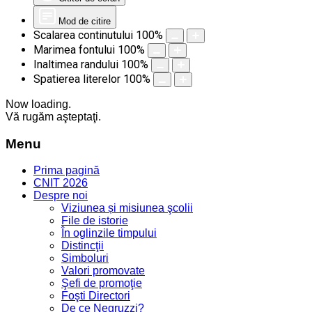
Mod de citire
Scalarea continutului
100
%
Marimea fontului
100
%
Inaltimea randului
100
%
Spatierea literelor
100
%
Now loading.
Vă rugăm aşteptaţi.
Menu
Prima pagină
CNIT 2026
Despre noi
Viziunea și misiunea şcolii
File de istorie
În oglinzile timpului
Distincţii
Simboluri
Valori promovate
Şefi de promoţie
Foşti Directori
De ce Negruzzi?