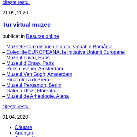
citeşte restul
21
05, 2020
Tur virtual muzee
publicat în
Resurse online
–
Muzeele care dispun de un tur virtual in România
–
Colecțiile EUROPEANA, la inițiativa Uniunii Europene
–
Muzeul Luvru, Paris
–
Muzeul d’Orsay, Paris
–
Rijksmuseum, Amsterdam
–
Muzeul Van Gogh, Amsterdam
–
Pinacoteca di Brera
–
Muzeul Pergamon, Berlin
–
Galeria Uffizi, Florenţa
–
Muzeul de Arheologie, Atena
citeşte restul
01
04, 2020
Căutare
Anunţuri