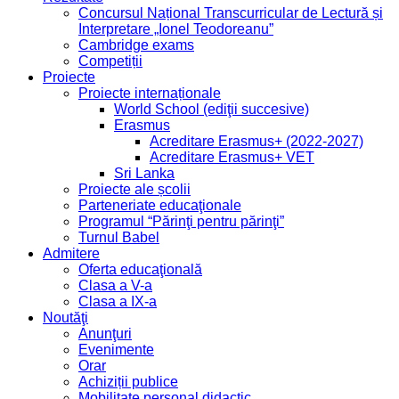
Concursul Național Transcurricular de Lectură și
Interpretare „Ionel Teodoreanu”
Cambridge exams
Competiții
Proiecte
Proiecte internaționale
World School (ediţii succesive)
Erasmus
Acreditare Erasmus+ (2022-2027)
Acreditare Erasmus+ VET
Sri Lanka
Proiecte ale școlii
Parteneriate educaţionale
Programul “Părinţi pentru părinţi”
Turnul Babel
Admitere
Oferta educaţională
Clasa a V-a
Clasa a IX-a
Noutăţi
Anunţuri
Evenimente
Orar
Achiziții publice
Mobilitate personal didactic