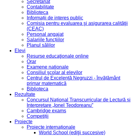
Secretariat
Contabilitate
Biblioteca
Informații de interes public
Comisia pentru evaluarea şi asigurarea calităţii
(CEAC)
Personal angajat
Salariile funcțiilor
Planul sălilor
Elevi
Resurse educaţionale online
Orar
Examene naţionale
Consiliul şcolar al elevilor
Centrul de Excelenţă Negruzzi - învățământ
primar matematică
Biblioteca
Rezultate
Concursul Național Transcurricular de Lectură și
Interpretare „Ionel Teodoreanu”
Cambridge exams
Competiții
Proiecte
Proiecte internaționale
World School (ediţii succesive)