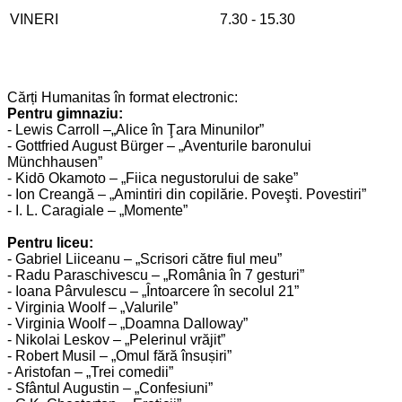
VINERI
7.30 - 15.30
Cărți Humanitas în format electronic:
Pentru gimnaziu:
- Lewis Carroll –„Alice în Ţara Minunilor”
- Gottfried August Bürger – „Aventurile baronului
Münchhausen”
- Kidō Okamoto – „Fiica negustorului de sake”
- Ion Creangă – „Amintiri din copilărie. Poveşti. Povestiri”
- I. L. Caragiale – „Momente”
Pentru liceu:
- Gabriel Liiceanu – „Scrisori către fiul meu”
- Radu Paraschivescu – „România în 7 gesturi”
- Ioana Pârvulescu – „Întoarcere în secolul 21”
- Virginia Woolf – „Valurile”
- Virginia Woolf – „Doamna Dalloway”
- Nikolai Leskov – „Pelerinul vrăjit”
- Robert Musil – „Omul fără însușiri”
- Aristofan – „Trei comedii”
- Sfântul Augustin – „Confesiuni”