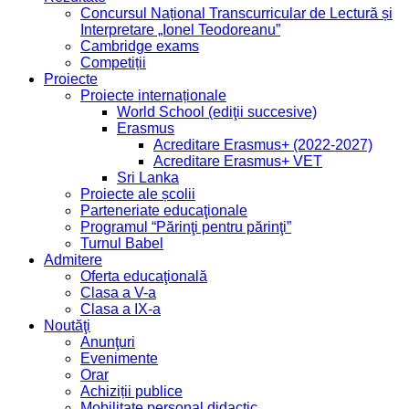
Concursul Național Transcurricular de Lectură și
Interpretare „Ionel Teodoreanu”
Cambridge exams
Competiții
Proiecte
Proiecte internaționale
World School (ediţii succesive)
Erasmus
Acreditare Erasmus+ (2022-2027)
Acreditare Erasmus+ VET
Sri Lanka
Proiecte ale școlii
Parteneriate educaţionale
Programul “Părinţi pentru părinţi”
Turnul Babel
Admitere
Oferta educaţională
Clasa a V-a
Clasa a IX-a
Noutăţi
Anunţuri
Evenimente
Orar
Achiziții publice
Mobilitate personal didactic