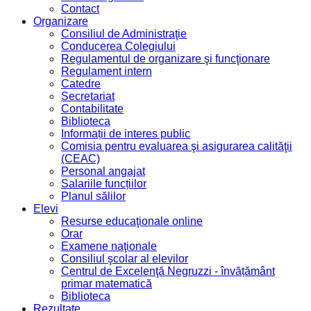
Contact
Organizare
Consiliul de Administraţie
Conducerea Colegiului
Regulamentul de organizare şi funcţionare
Regulament intern
Catedre
Secretariat
Contabilitate
Biblioteca
Informații de interes public
Comisia pentru evaluarea şi asigurarea calităţii
(CEAC)
Personal angajat
Salariile funcțiilor
Planul sălilor
Elevi
Resurse educaţionale online
Orar
Examene naţionale
Consiliul şcolar al elevilor
Centrul de Excelenţă Negruzzi - învățământ
primar matematică
Biblioteca
Rezultate