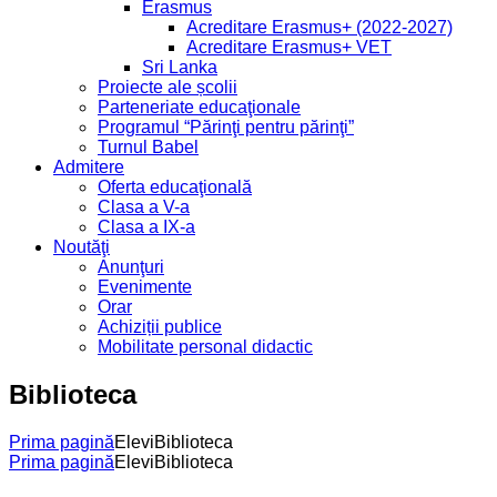
Erasmus
Acreditare Erasmus+ (2022-2027)
Acreditare Erasmus+ VET
Sri Lanka
Proiecte ale școlii
Parteneriate educaţionale
Programul “Părinţi pentru părinţi”
Turnul Babel
Admitere
Oferta educaţională
Clasa a V-a
Clasa a IX-a
Noutăţi
Anunţuri
Evenimente
Orar
Achiziții publice
Mobilitate personal didactic
Biblioteca
Prima pagină
Elevi
Biblioteca
Prima pagină
Elevi
Biblioteca