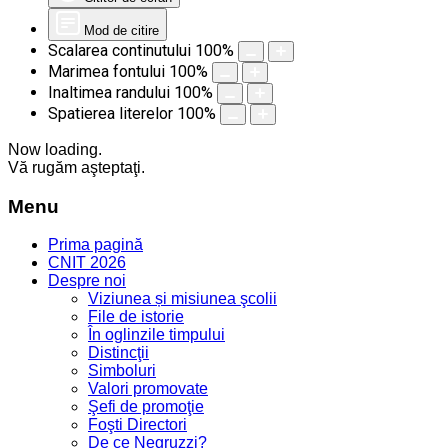
Mod de citire
Scalarea continutului
100
%
Marimea fontului
100
%
Inaltimea randului
100
%
Spatierea literelor
100
%
Now loading.
Vă rugăm aşteptaţi.
Menu
Prima pagină
CNIT 2026
Despre noi
Viziunea și misiunea şcolii
File de istorie
În oglinzile timpului
Distincţii
Simboluri
Valori promovate
Şefi de promoţie
Foşti Directori
De ce Negruzzi?