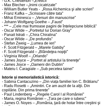
- G.K. Chesterton –„Ereticii”
- Max Blecher –„Inimi cicatrizate”
- William Butler Yeats - „Rosa Alchemica şi alte scrieri”
- Franz Kafka – „Scrisoare către tata”
- Mihai Eminescu – „Versuri din manuscrise”
- Johann Wolfgang Goethe – „Faust”
- *** – „Cele mai frumoase pagini de înțelepciune biblică”
- Oscar Wilde – „Portretul lui Dorian Gray”
- Panait Istrati – „Chira Chiralina”
- Oscar Wilde – „De profundis”
- Stefan Zweig – „Lumea de ieri”
- F. Scott Fitzgerald – „Marele Gatsby”
- F. Scott Fitzgerald – „Blândeţea nopţii”
- Virginia Woolf – „Orlando”
- James Joyce – „Portret al artistului la tinereţe”
- James Joyce – „Oameni din Dublin”
- Mateiu I. Caragiale – „Sub pecetea tainei”
Istorie și memorialistică istorică:
- Sabina Cantacuzino – „Din viața familiei Ion C. Brătianu”
- Radu Rosetti – „Amintiri. Ce am auzit de la alţii. Din
copilărie. Din prima tinerețe”
- Paul Lindenberg – „Regele Carol I al României”
- Maria, regina României – „Țara pe care o iubesc”
- James O. Noyes – „România, ţară de hotar între creştini şi