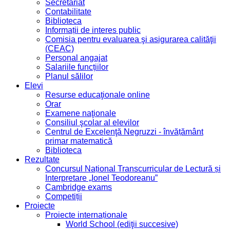
Secretariat
Contabilitate
Biblioteca
Informații de interes public
Comisia pentru evaluarea şi asigurarea calităţii
(CEAC)
Personal angajat
Salariile funcțiilor
Planul sălilor
Elevi
Resurse educaţionale online
Orar
Examene naţionale
Consiliul şcolar al elevilor
Centrul de Excelenţă Negruzzi - învățământ
primar matematică
Biblioteca
Rezultate
Concursul Național Transcurricular de Lectură și
Interpretare „Ionel Teodoreanu”
Cambridge exams
Competiții
Proiecte
Proiecte internaționale
World School (ediţii succesive)