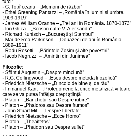
turci”
- G. Topîrceanu – „Memorii de război”
- Ethel Greening Pantazzi – „România în lumini și umbre.
1909-1919”
- James William Ozanne – „Trei ani în România. 1870-1873”
- Ion Ghica – „Scrisori către V. Alecsandri”
- Richard Kunisch – „Bucureşti şi Stambul”
- Maude Rea Parkinson – „Douăzeci de ani în România.
1889–1911”
- Radu Rosetti – „Părintele Zosim şi alte povestiri”
- Iacob Negruzzi – „Amintiri din Junimea”
Filozofie:
- Sfântul Augustin –„Despre minciună”
- R.G. Collingwood – „Eseu despre metoda filozofică”
- Friedrich Nietzsche – „Dincolo de bine și de rău”
- Immanuel Kant – „Prolegomene la orice metafizică viitoare
care se va putea înfăţişa drept ştiinţă”
- Platon – „Banchetul sau Despre iubire”
- Platon – „Phaidros sau Despre frumos”
- John Stuart Mill – „Despre libertate”
- Friedrich Nietzsche – „Ecce Homo”
- Platon – „Theaitetos”
- Platon – „Phaidon sau Despre suflet”