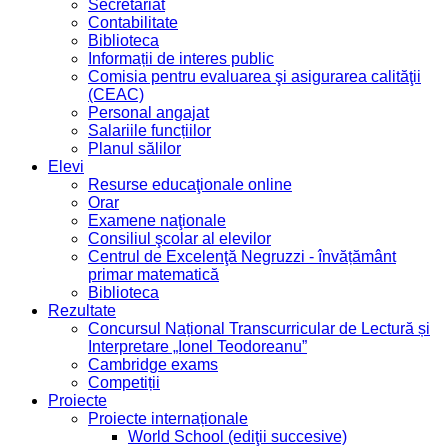
Secretariat
Contabilitate
Biblioteca
Informații de interes public
Comisia pentru evaluarea şi asigurarea calităţii
(CEAC)
Personal angajat
Salariile funcțiilor
Planul sălilor
Elevi
Resurse educaţionale online
Orar
Examene naţionale
Consiliul şcolar al elevilor
Centrul de Excelenţă Negruzzi - învățământ
primar matematică
Biblioteca
Rezultate
Concursul Național Transcurricular de Lectură și
Interpretare „Ionel Teodoreanu”
Cambridge exams
Competiții
Proiecte
Proiecte internaționale
World School (ediţii succesive)