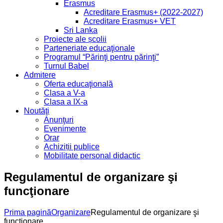
Erasmus
Acreditare Erasmus+ (2022-2027)
Acreditare Erasmus+ VET
Sri Lanka
Proiecte ale școlii
Parteneriate educaţionale
Programul “Părinţi pentru părinţi”
Turnul Babel
Admitere
Oferta educaţională
Clasa a V-a
Clasa a IX-a
Noutăţi
Anunţuri
Evenimente
Orar
Achiziții publice
Mobilitate personal didactic
Regulamentul de organizare şi
funcţionare
Prima pagină
Organizare
Regulamentul de organizare şi
funcţionare