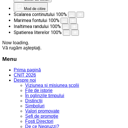
Mod de citire
Scalarea continutului
100
%
Marimea fontului
100
%
Inaltimea randului
100
%
Spatierea literelor
100
%
Now loading.
Vă rugăm aşteptaţi.
Menu
Prima pagină
CNIT 2026
Despre noi
Viziunea și misiunea şcolii
File de istorie
În oglinzile timpului
Distincţii
Simboluri
Valori promovate
Şefi de promoţie
Foşti Directori
De ce Negruzzi?