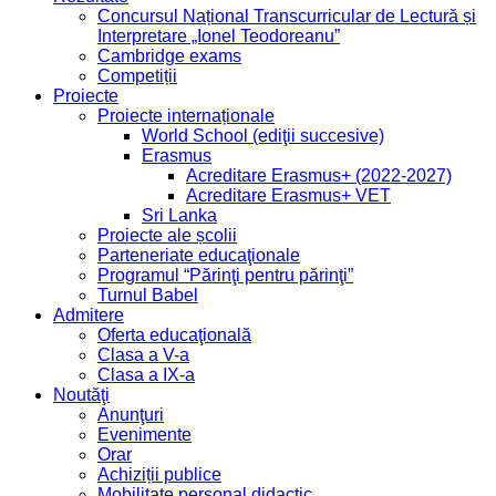
Concursul Național Transcurricular de Lectură și
Interpretare „Ionel Teodoreanu”
Cambridge exams
Competiții
Proiecte
Proiecte internaționale
World School (ediţii succesive)
Erasmus
Acreditare Erasmus+ (2022-2027)
Acreditare Erasmus+ VET
Sri Lanka
Proiecte ale școlii
Parteneriate educaţionale
Programul “Părinţi pentru părinţi”
Turnul Babel
Admitere
Oferta educaţională
Clasa a V-a
Clasa a IX-a
Noutăţi
Anunţuri
Evenimente
Orar
Achiziții publice
Mobilitate personal didactic