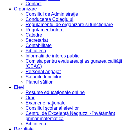
Contact
Organizare
Consiliul de Administraţie
Conducerea Colegiului
Regulamentul de organizare şi funcţionare
Regulament intern
Catedre
Secretariat
Contabilitate
Biblioteca
Informații de interes public
Comisia pentru evaluarea şi asigurarea calităţii
(CEAC)
Personal angajat
Salariile funcțiilor
Planul sălilor
Elevi
Resurse educaţionale online
Orar
Examene naţionale
Consiliul şcolar al elevilor
Centrul de Excelenţă Negruzzi - învățământ
primar matematică
Biblioteca
Rezultate