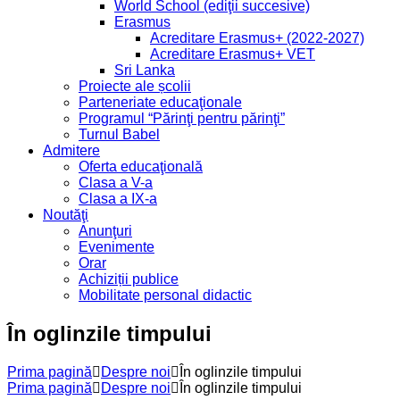
World School (ediţii succesive)
Erasmus
Acreditare Erasmus+ (2022-2027)
Acreditare Erasmus+ VET
Sri Lanka
Proiecte ale școlii
Parteneriate educaţionale
Programul “Părinţi pentru părinţi”
Turnul Babel
Admitere
Oferta educaţională
Clasa a V-a
Clasa a IX-a
Noutăţi
Anunţuri
Evenimente
Orar
Achiziții publice
Mobilitate personal didactic
În oglinzile timpului
Prima pagină
Despre noi
În oglinzile timpului
Prima pagină
Despre noi
În oglinzile timpului