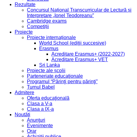
Rezultate
Concursul Național Transcurricular de Lectură și
Interpretare „Ionel Teodoreanu”
Cambridge exams
Competiții
Proiecte
Proiecte internaționale
World School (ediţii succesive)
Erasmus
Acreditare Erasmus+ (2022-2027)
Acreditare Erasmus+ VET
Sri Lanka
Proiecte ale școlii
Parteneriate educaţionale
Programul “Părinţi pentru părinţi”
Turnul Babel
Admitere
Oferta educaţională
Clasa a V-a
Clasa a IX-a
Noutăţi
Anunţuri
Evenimente
Orar
Achiziții publice