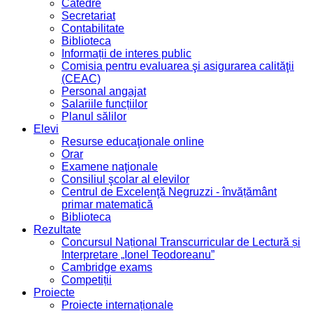
Catedre
Secretariat
Contabilitate
Biblioteca
Informații de interes public
Comisia pentru evaluarea şi asigurarea calităţii
(CEAC)
Personal angajat
Salariile funcțiilor
Planul sălilor
Elevi
Resurse educaţionale online
Orar
Examene naţionale
Consiliul şcolar al elevilor
Centrul de Excelenţă Negruzzi - învățământ
primar matematică
Biblioteca
Rezultate
Concursul Național Transcurricular de Lectură și
Interpretare „Ionel Teodoreanu”
Cambridge exams
Competiții
Proiecte
Proiecte internaționale