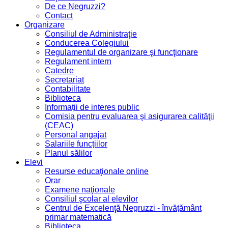
De ce Negruzzi?
Contact
Organizare
Consiliul de Administraţie
Conducerea Colegiului
Regulamentul de organizare şi funcţionare
Regulament intern
Catedre
Secretariat
Contabilitate
Biblioteca
Informații de interes public
Comisia pentru evaluarea şi asigurarea calităţii
(CEAC)
Personal angajat
Salariile funcțiilor
Planul sălilor
Elevi
Resurse educaţionale online
Orar
Examene naţionale
Consiliul şcolar al elevilor
Centrul de Excelenţă Negruzzi - învățământ
primar matematică
Biblioteca