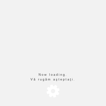
Cititor de ecran
Mod de citire
Scalarea continutului
100
%
Marimea fontului
100
%
Inaltimea randului
100
%
Spatierea literelor
100
%
Now loading.
Vă rugăm aşteptaţi.
IT 2026
DESPRE NOI
ORGANIZARE
ELEVI