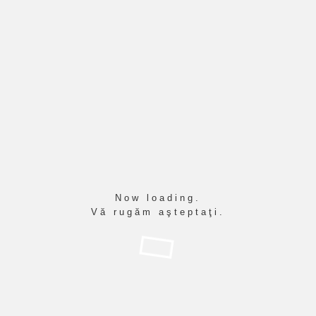
Cititor de ecran
Mod de citire
Scalarea continutului
100
%
Marimea fontului
100
%
Inaltimea randului
100
%
Spatierea literelor
100
%
Now loading.
Vă rugăm aşteptaţi.
IT 2026
DESPRE NOI
ORGANIZARE
ELEVI