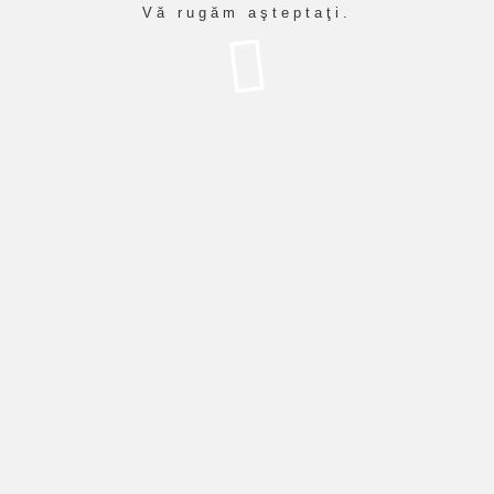
Vă rugăm aşteptaţi.
s: Strategies for Gifted and Diverse Learne
martie 2026
2022-2027)
levi după proba 3 din cadrul proiectului 
l Formării Profesionale, VET, anul II
VET