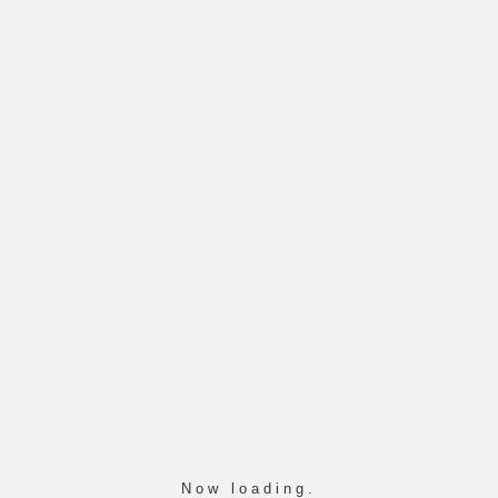
 01-06 iunie 2026
2022-2027)
he Classroom with Critical Thinking", Viena
2022-2027)
ob Shadowing la Sotunki Lukio - Vantaa-Hel
2022-2027)
Now loading.