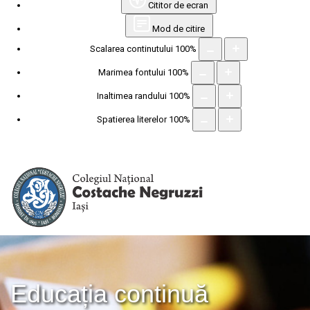
Cititor de ecran
Mod de citire
Scalarea continutului
100
%
Marimea fontului
100
%
Inaltimea randului
100
%
Spatierea literelor
100
%
Educația continuă