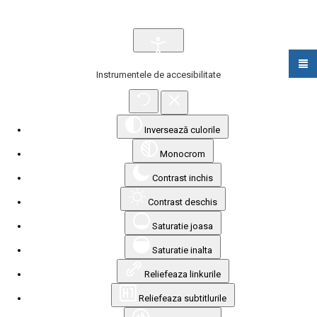
Instrumentele de accesibilitate
Inversează culorile
Monocrom
Contrast inchis
Contrast deschis
Saturatie joasa
Saturatie inalta
Reliefeaza linkurile
Reliefeaza subtitlurile