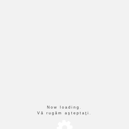
Cititor de ecran
Mod de citire
Scalarea continutului
100
%
Marimea fontului
100
%
Inaltimea randului
100
%
Spatierea literelor
100
%
Now loading.
Vă rugăm aşteptaţi.
Ghidurile - ABC Ghid