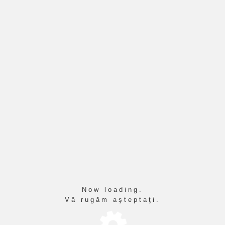
LE - EVALUAREA NAȚIONALĂ 2026
tenția candidaților de la Examenul de
Now loading.
Vă rugăm aşteptaţi.
D ANONIM - EVALUARE NAȚIONALĂ 2026