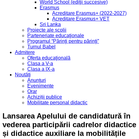
World School (ediţii succesive)
Erasmus
Acreditare Erasmus+ (2022-2027)
Acreditare Erasmus+ VET
Sri Lanka
Proiecte ale școlii
Parteneriate educaţionale
Programul “Părinţi pentru părinţi”
Turnul Babel
Admitere
Oferta educaţională
Clasa a V-a
Clasa a IX-a
Noutăţi
Anunţuri
Evenimente
Orar
Achiziții publice
Mobilitate personal didactic
Lansarea Apelului de candidatură în
vederea participării cadrelor didactice
și didactice auxiliare la mobilitățile