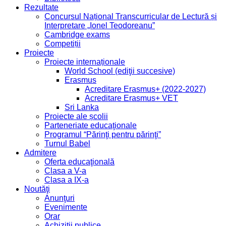
Rezultate
Concursul Național Transcurricular de Lectură și
Interpretare „Ionel Teodoreanu”
Cambridge exams
Competiții
Proiecte
Proiecte internaționale
World School (ediţii succesive)
Erasmus
Acreditare Erasmus+ (2022-2027)
Acreditare Erasmus+ VET
Sri Lanka
Proiecte ale școlii
Parteneriate educaţionale
Programul “Părinţi pentru părinţi”
Turnul Babel
Admitere
Oferta educaţională
Clasa a V-a
Clasa a IX-a
Noutăţi
Anunţuri
Evenimente
Orar
Achiziții publice