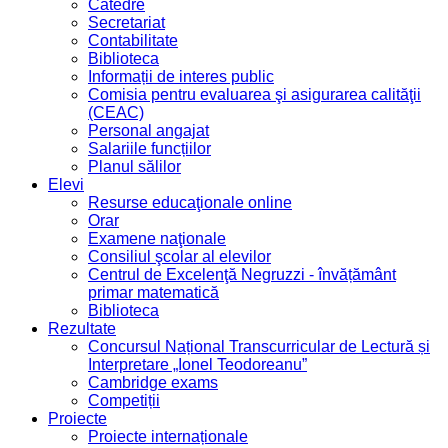
Catedre
Secretariat
Contabilitate
Biblioteca
Informații de interes public
Comisia pentru evaluarea şi asigurarea calităţii
(CEAC)
Personal angajat
Salariile funcțiilor
Planul sălilor
Elevi
Resurse educaţionale online
Orar
Examene naţionale
Consiliul şcolar al elevilor
Centrul de Excelenţă Negruzzi - învățământ
primar matematică
Biblioteca
Rezultate
Concursul Național Transcurricular de Lectură și
Interpretare „Ionel Teodoreanu”
Cambridge exams
Competiții
Proiecte
Proiecte internaționale