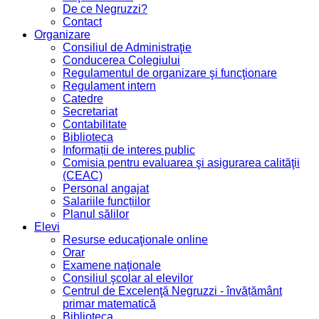
De ce Negruzzi?
Contact
Organizare
Consiliul de Administraţie
Conducerea Colegiului
Regulamentul de organizare şi funcţionare
Regulament intern
Catedre
Secretariat
Contabilitate
Biblioteca
Informații de interes public
Comisia pentru evaluarea şi asigurarea calităţii
(CEAC)
Personal angajat
Salariile funcțiilor
Planul sălilor
Elevi
Resurse educaţionale online
Orar
Examene naţionale
Consiliul şcolar al elevilor
Centrul de Excelenţă Negruzzi - învățământ
primar matematică
Biblioteca