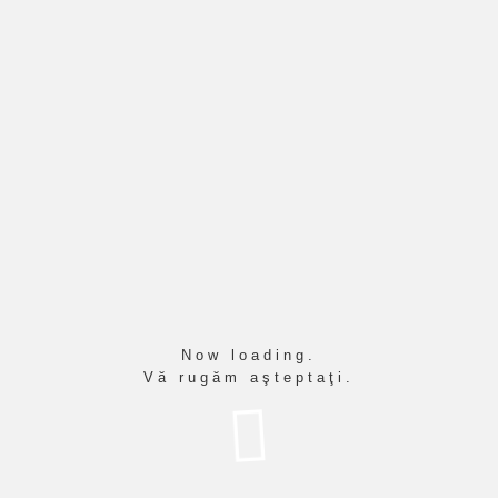
s transferuri elevi, an şcolar 2026-2027 - 
evi, an şcolar 2026-2027
Now loading.
Vă rugăm aşteptaţi.