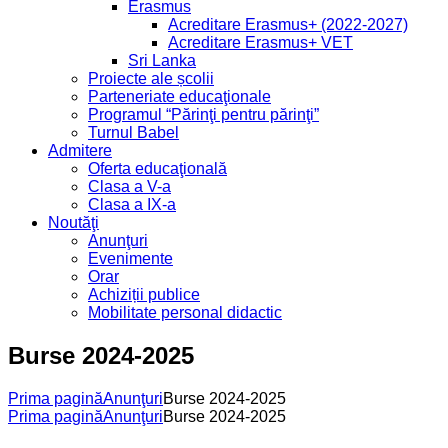
Erasmus
Acreditare Erasmus+ (2022-2027)
Acreditare Erasmus+ VET
Sri Lanka
Proiecte ale școlii
Parteneriate educaţionale
Programul “Părinţi pentru părinţi”
Turnul Babel
Admitere
Oferta educaţională
Clasa a V-a
Clasa a IX-a
Noutăţi
Anunţuri
Evenimente
Orar
Achiziții publice
Mobilitate personal didactic
Burse 2024-2025
Prima pagină
Anunţuri
Burse 2024-2025
Prima pagină
Anunţuri
Burse 2024-2025