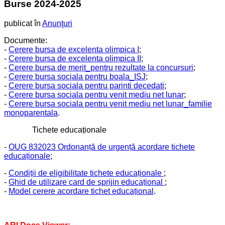
Burse 2024-2025
publicat în
Anunţuri
Documente:
-
Cerere bursa de excelenta olimpica I
;
-
Cerere bursa de excelenta olimpica II
;
-
Cerere bursa de merit_pentru rezultate la concursuri
;
-
Cerere bursa sociala pentru boala_ISJ
;
-
Cerere bursa sociala pentru parinti decedati
;
-
Cerere bursa sociala pentru venit mediu net lunar
;
-
Cerere bursa sociala pentru venit mediu net lunar_familie
monoparentala
.
Tichete educaționale
-
OUG 832023 Ordonanță de urgență acordare tichete
educaționale
;
-
Condiții de eligibilitate tichete educaționale
;
-
Ghid de utilizare card de sprijin educațional
;
-
Model cerere acordare tichet educațional
.