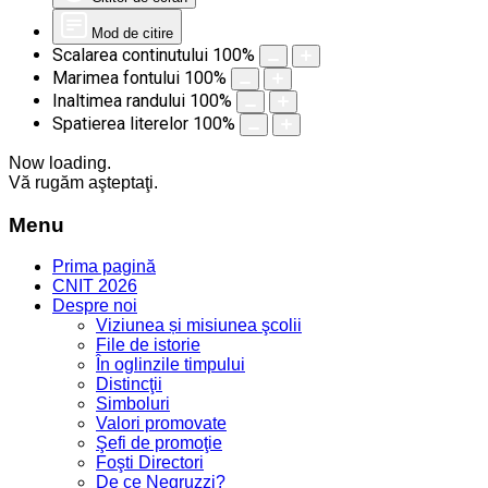
Mod de citire
Scalarea continutului
100
%
Marimea fontului
100
%
Inaltimea randului
100
%
Spatierea literelor
100
%
Now loading.
Vă rugăm aşteptaţi.
Menu
Prima pagină
CNIT 2026
Despre noi
Viziunea și misiunea şcolii
File de istorie
În oglinzile timpului
Distincţii
Simboluri
Valori promovate
Şefi de promoţie
Foşti Directori
De ce Negruzzi?