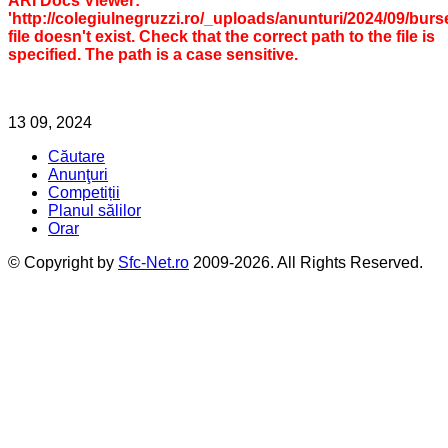
ARI Docs Viewer:
'http://colegiulnegruzzi.ro/_uploads/anunturi/2024/09/bur
file doesn't exist. Check that the correct path to the file is
specified. The path is a case sensitive.
13
09, 2024
Căutare
Anunţuri
Competiții
Planul sălilor
Orar
© Copyright by
Sfc-Net.ro
2009-2026. All Rights Reserved.