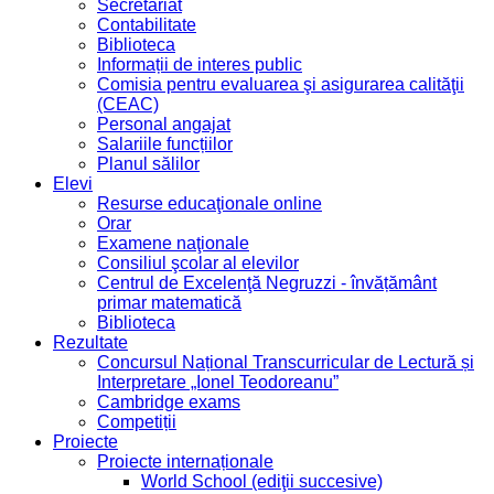
Secretariat
Contabilitate
Biblioteca
Informații de interes public
Comisia pentru evaluarea şi asigurarea calităţii
(CEAC)
Personal angajat
Salariile funcțiilor
Planul sălilor
Elevi
Resurse educaţionale online
Orar
Examene naţionale
Consiliul şcolar al elevilor
Centrul de Excelenţă Negruzzi - învățământ
primar matematică
Biblioteca
Rezultate
Concursul Național Transcurricular de Lectură și
Interpretare „Ionel Teodoreanu”
Cambridge exams
Competiții
Proiecte
Proiecte internaționale
World School (ediţii succesive)