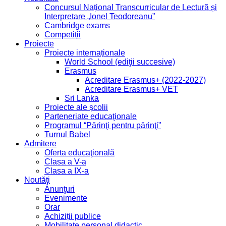
Concursul Național Transcurricular de Lectură și
Interpretare „Ionel Teodoreanu”
Cambridge exams
Competiții
Proiecte
Proiecte internaționale
World School (ediţii succesive)
Erasmus
Acreditare Erasmus+ (2022-2027)
Acreditare Erasmus+ VET
Sri Lanka
Proiecte ale școlii
Parteneriate educaţionale
Programul “Părinţi pentru părinţi”
Turnul Babel
Admitere
Oferta educaţională
Clasa a V-a
Clasa a IX-a
Noutăţi
Anunţuri
Evenimente
Orar
Achiziții publice
Mobilitate personal didactic