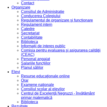
Contact
Organizare
Consiliul de Administraţie
Conducerea Colegiului
Regulamentul de organizare şi funcţionare
Regulament intern
Catedre
Secretariat
Contabilitate
Biblioteca
Informații de interes public
Comisia pentru evaluarea şi asigurarea calităţii
(CEAC)
Personal angajat
Salariile funcțiilor
Planul sălilor
Elevi
Resurse educaţionale online
Orar
Examene naţionale
Consiliul şcolar al elevilor
Centrul de Excelenţă Negruzzi - învățământ
primar matematică
Biblioteca
Rezultate