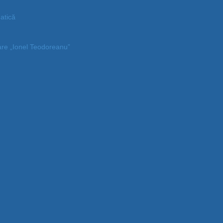
atică
tare „Ionel Teodoreanu”