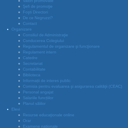
Valori promovate
Şefi de promoţie
Foşti Directori
De ce Negruzzi?
Contact
Organizare
Consiliul de Administraţie
Conducerea Colegiului
Regulamentul de organizare şi funcţionare
Regulament intern
Catedre
Secretariat
Contabilitate
Biblioteca
Informații de interes public
Comisia pentru evaluarea şi asigurarea calităţii (CEAC)
Personal angajat
Salariile funcțiilor
Planul sălilor
Elevi
Resurse educaţionale online
Orar
Examene naţionale