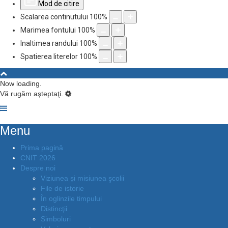
Mod de citire
Scalarea continutului
100
%
Marimea fontului
100
%
Inaltimea randului
100
%
Spatierea literelor
100
%
Now loading.
Vă rugăm aşteptaţi.
Menu
Prima pagină
CNIT 2026
Despre noi
Viziunea și misiunea şcolii
File de istorie
În oglinzile timpului
Distincţii
Simboluri