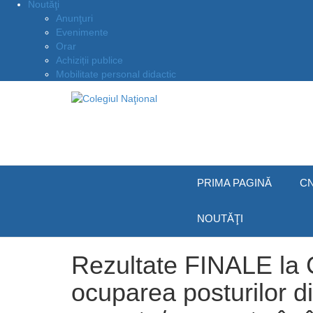
Noutăţi
Anunţuri
Evenimente
Orar
Achiziții publice
Mobilitate personal didactic
PRIMA PAGINĂ
CN
NOUTĂŢI
Rezultate FINALE la 
ocuparea posturilor d