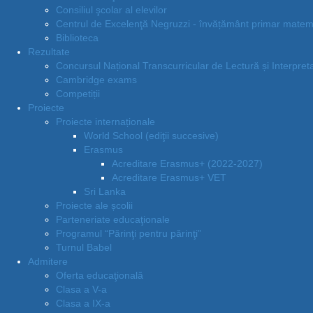
Consiliul şcolar al elevilor
Centrul de Excelenţă Negruzzi - învățământ primar matem
Biblioteca
Rezultate
Concursul Național Transcurricular de Lectură și Interpre
Cambridge exams
Competiții
Proiecte
Proiecte internaționale
World School (ediţii succesive)
Erasmus
Acreditare Erasmus+ (2022-2027)
Acreditare Erasmus+ VET
Sri Lanka
Proiecte ale școlii
Parteneriate educaţionale
Programul “Părinţi pentru părinţi”
Turnul Babel
Admitere
Oferta educaţională
Clasa a V-a
Clasa a IX-a