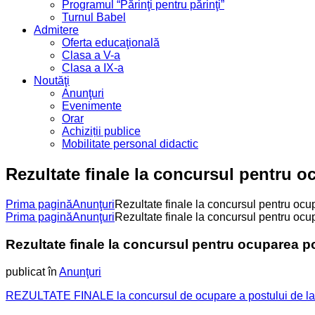
Programul “Părinţi pentru părinţi”
Turnul Babel
Admitere
Oferta educaţională
Clasa a V-a
Clasa a IX-a
Noutăţi
Anunţuri
Evenimente
Orar
Achiziții publice
Mobilitate personal didactic
Rezultate finale la concursul pentru o
Prima pagină
Anunţuri
Rezultate finale la concursul pentru ocu
Prima pagină
Anunţuri
Rezultate finale la concursul pentru ocu
Rezultate finale la concursul pentru ocuparea p
publicat în
Anunţuri
REZULTATE FINALE la concursul de ocupare a postului de la