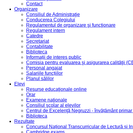
Contact
Organizare
Consiliul de Administraţie
Conducerea Colegiului
Regulamentul de organizare şi funcţionare
Regulament intern
Catedre
Secretariat
Contabilitate
Biblioteca
Informații de interes public
Comisia pentru evaluarea şi asigurarea calităţii (
Personal angajat
Salariile funcțiilor
Planul sălilor
Elevi
Resurse educaţionale online
Orar
Examene naţionale
Consiliul şcolar al elevilor
Centrul de Excelenţă Negruzzi - învățământ prima
Biblioteca
Rezultate
Concursul Național Transcurricular de Lectură și I
Cambridge exams