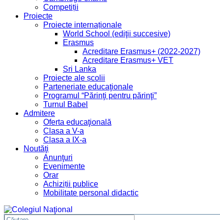
Competiții
Proiecte
Proiecte internaționale
World School (ediţii succesive)
Erasmus
Acreditare Erasmus+ (2022-2027)
Acreditare Erasmus+ VET
Sri Lanka
Proiecte ale școlii
Parteneriate educaţionale
Programul “Părinţi pentru părinţi”
Turnul Babel
Admitere
Oferta educaţională
Clasa a V-a
Clasa a IX-a
Noutăţi
Anunţuri
Evenimente
Orar
Achiziții publice
Mobilitate personal didactic