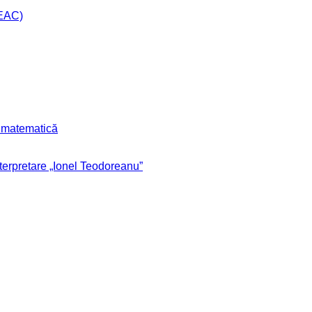
CEAC)
r matematică
nterpretare „Ionel Teodoreanu”