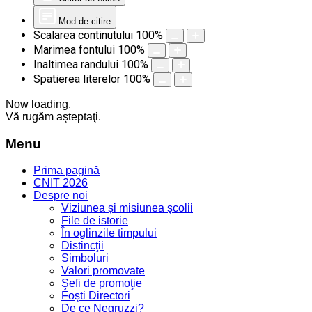
Mod de citire
Scalarea continutului
100
%
Marimea fontului
100
%
Inaltimea randului
100
%
Spatierea literelor
100
%
Now loading.
Vă rugăm aşteptaţi.
Menu
Prima pagină
CNIT 2026
Despre noi
Viziunea și misiunea şcolii
File de istorie
În oglinzile timpului
Distincţii
Simboluri
Valori promovate
Şefi de promoţie
Foşti Directori
De ce Negruzzi?