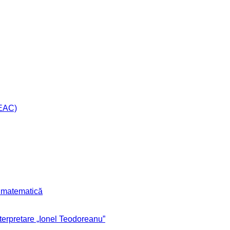
CEAC)
r matematică
nterpretare „Ionel Teodoreanu”