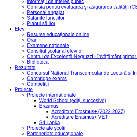
Informații de interes public
Comisia pentru evaluarea şi asigurarea calităţii (
Personal angajat
Salariile funcțiilor
Planul sălilor
Elevi
Resurse educaţionale online
Orar
Examene naţionale
Consiliul şcolar al elevilor
Centrul de Excelenţă Negruzzi - învățământ prima
Biblioteca
Rezultate
Concursul Național Transcurricular de Lectură și I
Cambridge exams
Competiții
Proiecte
Proiecte internaționale
World School (ediţii succesive)
Erasmus
Acreditare Erasmus+ (2022-2027)
Acreditare Erasmus+ VET
Sri Lanka
Proiecte ale școlii
Parteneriate educaţionale