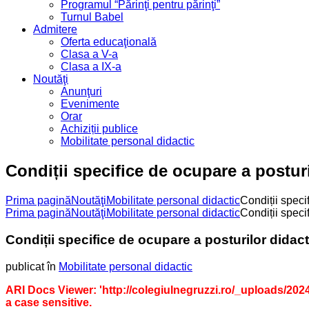
Programul “Părinţi pentru părinţi”
Turnul Babel
Admitere
Oferta educaţională
Clasa a V-a
Clasa a IX-a
Noutăţi
Anunţuri
Evenimente
Orar
Achiziții publice
Mobilitate personal didactic
Condiții specifice de ocupare a posturi
Prima pagină
Noutăţi
Mobilitate personal didactic
Condiții speci
Prima pagină
Noutăţi
Mobilitate personal didactic
Condiții speci
Condiții specifice de ocupare a posturilor didac
publicat în
Mobilitate personal didactic
ARI Docs Viewer: 'http://colegiulnegruzzi.ro/_uploads/2024/0
a case sensitive.