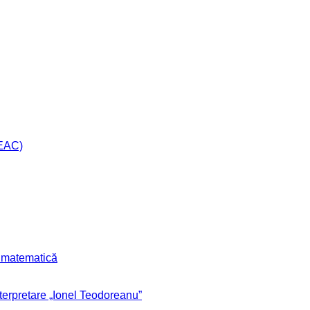
CEAC)
r matematică
nterpretare „Ionel Teodoreanu”