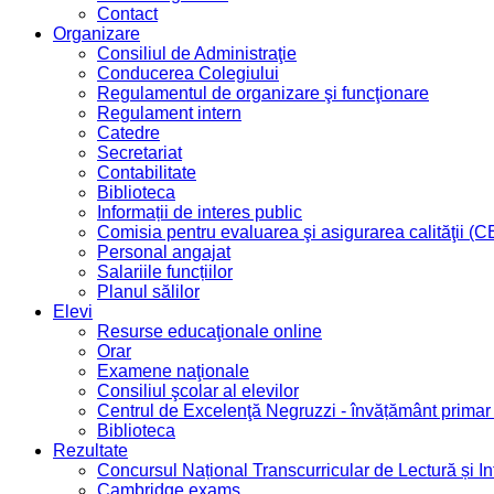
Contact
Organizare
Consiliul de Administraţie
Conducerea Colegiului
Regulamentul de organizare şi funcţionare
Regulament intern
Catedre
Secretariat
Contabilitate
Biblioteca
Informații de interes public
Comisia pentru evaluarea şi asigurarea calităţii (
Personal angajat
Salariile funcțiilor
Planul sălilor
Elevi
Resurse educaţionale online
Orar
Examene naţionale
Consiliul şcolar al elevilor
Centrul de Excelenţă Negruzzi - învățământ prima
Biblioteca
Rezultate
Concursul Național Transcurricular de Lectură și I
Cambridge exams