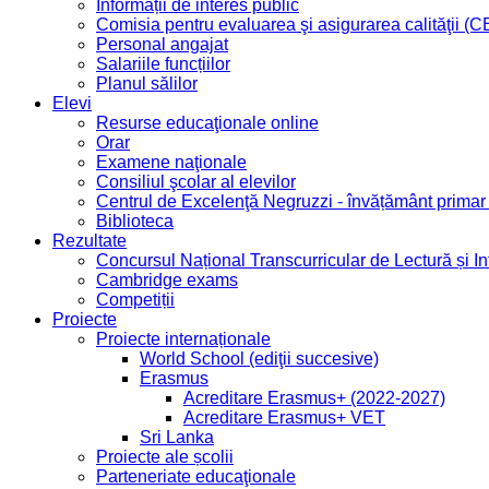
Informații de interes public
Comisia pentru evaluarea şi asigurarea calităţii (
Personal angajat
Salariile funcțiilor
Planul sălilor
Elevi
Resurse educaţionale online
Orar
Examene naţionale
Consiliul şcolar al elevilor
Centrul de Excelenţă Negruzzi - învățământ prima
Biblioteca
Rezultate
Concursul Național Transcurricular de Lectură și I
Cambridge exams
Competiții
Proiecte
Proiecte internaționale
World School (ediţii succesive)
Erasmus
Acreditare Erasmus+ (2022-2027)
Acreditare Erasmus+ VET
Sri Lanka
Proiecte ale școlii
Parteneriate educaţionale