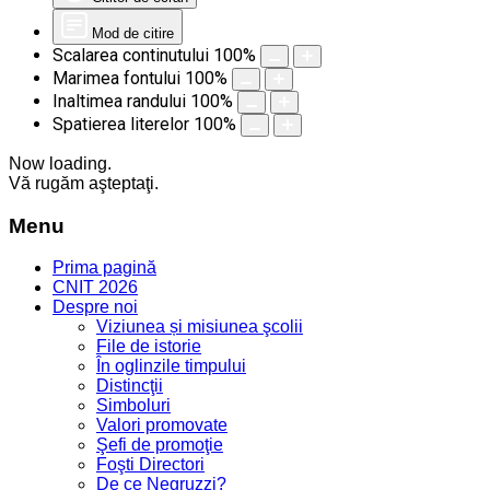
Mod de citire
Scalarea continutului
100
%
Marimea fontului
100
%
Inaltimea randului
100
%
Spatierea literelor
100
%
Now loading.
Vă rugăm aşteptaţi.
Menu
Prima pagină
CNIT 2026
Despre noi
Viziunea și misiunea şcolii
File de istorie
În oglinzile timpului
Distincţii
Simboluri
Valori promovate
Şefi de promoţie
Foşti Directori
De ce Negruzzi?