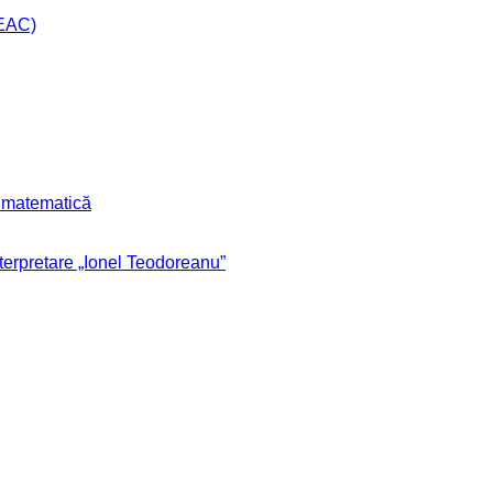
CEAC)
r matematică
nterpretare „Ionel Teodoreanu”