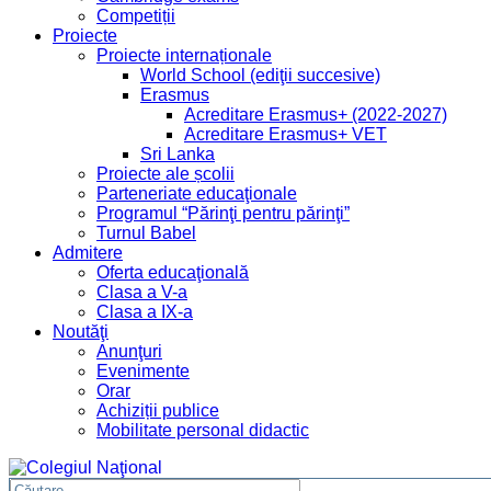
Competiții
Proiecte
Proiecte internaționale
World School (ediţii succesive)
Erasmus
Acreditare Erasmus+ (2022-2027)
Acreditare Erasmus+ VET
Sri Lanka
Proiecte ale școlii
Parteneriate educaţionale
Programul “Părinţi pentru părinţi”
Turnul Babel
Admitere
Oferta educaţională
Clasa a V-a
Clasa a IX-a
Noutăţi
Anunţuri
Evenimente
Orar
Achiziții publice
Mobilitate personal didactic