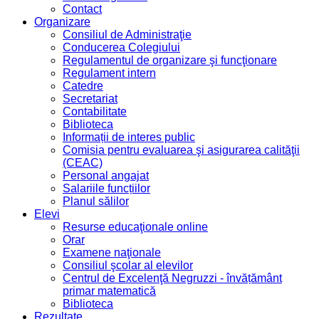
Contact
Organizare
Consiliul de Administraţie
Conducerea Colegiului
Regulamentul de organizare şi funcţionare
Regulament intern
Catedre
Secretariat
Contabilitate
Biblioteca
Informații de interes public
Comisia pentru evaluarea şi asigurarea calităţii
(CEAC)
Personal angajat
Salariile funcțiilor
Planul sălilor
Elevi
Resurse educaţionale online
Orar
Examene naţionale
Consiliul şcolar al elevilor
Centrul de Excelenţă Negruzzi - învățământ
primar matematică
Biblioteca
Rezultate