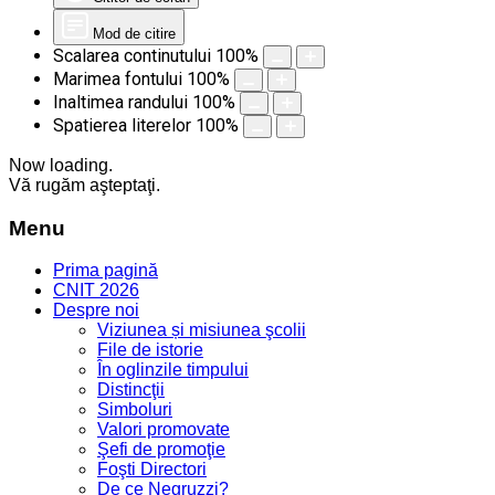
Mod de citire
Scalarea continutului
100
%
Marimea fontului
100
%
Inaltimea randului
100
%
Spatierea literelor
100
%
Now loading.
Vă rugăm aşteptaţi.
Menu
Prima pagină
CNIT 2026
Despre noi
Viziunea și misiunea şcolii
File de istorie
În oglinzile timpului
Distincţii
Simboluri
Valori promovate
Şefi de promoţie
Foşti Directori
De ce Negruzzi?