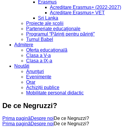
Erasmus
Acreditare Erasmus+ (2022-2027)
Acreditare Erasmus+ VET
Sri Lanka
Proiecte ale școlii
Parteneriate educaţionale
Programul “Părinţi pentru părinţi”
Turnul Babel
Admitere
Oferta educaţională
Clasa a V-a
Clasa a IX-a
Noutăţi
Anunţuri
Evenimente
Orar
Achiziții publice
Mobilitate personal didactic
De ce Negruzzi?
Prima pagină
Despre noi
De ce Negruzzi?
Prima pagină
Despre noi
De ce Negruzzi?