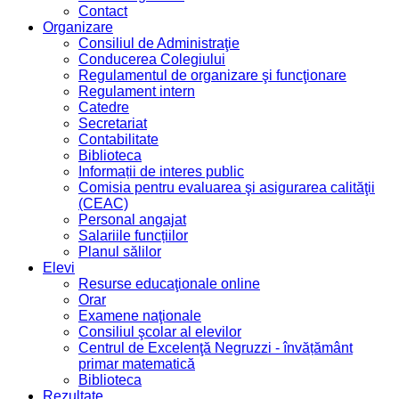
Contact
Organizare
Consiliul de Administraţie
Conducerea Colegiului
Regulamentul de organizare şi funcţionare
Regulament intern
Catedre
Secretariat
Contabilitate
Biblioteca
Informații de interes public
Comisia pentru evaluarea şi asigurarea calităţii
(CEAC)
Personal angajat
Salariile funcțiilor
Planul sălilor
Elevi
Resurse educaţionale online
Orar
Examene naţionale
Consiliul şcolar al elevilor
Centrul de Excelenţă Negruzzi - învățământ
primar matematică
Biblioteca
Rezultate