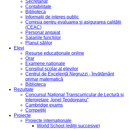
Secretariat
Contabilitate
Biblioteca
Informații de interes public
Comisia pentru evaluarea şi asigurarea calităţii
(CEAC)
Personal angajat
Salariile funcțiilor
Planul sălilor
Elevi
Resurse educaţionale online
Orar
Examene naţionale
Consiliul şcolar al elevilor
Centrul de Excelenţă Negruzzi - învățământ
primar matematică
Biblioteca
Rezultate
Concursul Național Transcurricular de Lectură și
Interpretare „Ionel Teodoreanu”
Cambridge exams
Competiții
Proiecte
Proiecte internaționale
World School (ediţii succesive)