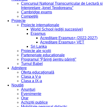
Concursul Național Transcurricular de Lectură și
Interpretare „Ionel Teodoreanu”
Cambridge exams
Competiții
Proiecte
Proiecte internaționale
World School (ediţii succesive)
Erasmus
Acreditare Erasmus+ (2022-2027)
Acreditare Erasmus+ VET
Sri Lanka
Proiecte ale școlii
Parteneriate educaţionale
Programul “Părinţi pentru părinţi”
Turnul Babel
Admitere
Oferta educaţională
Clasa a V-a
Clasa a IX-a
Noutăţi
Anunţuri
Evenimente
Orar
Achiziții publice
Mobilitate personal didactic