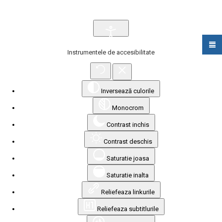
Instrumentele de accesibilitate
Inversează culorile
Monocrom
Contrast inchis
Contrast deschis
Saturatie joasa
Saturatie inalta
Reliefeaza linkurile
Reliefeaza subtitlurile