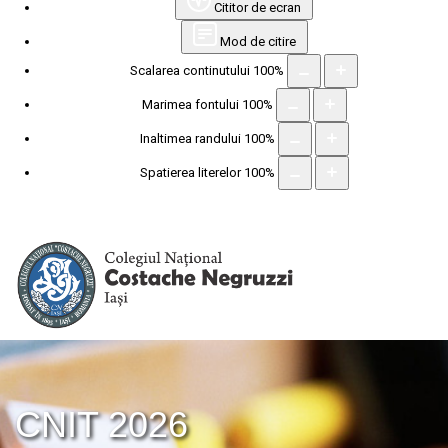
Cititor de ecran
Mod de citire
Scalarea continutului
100
%
Marimea fontului
100
%
Inaltimea randului
100
%
Spatierea literelor
100
%
CNIT 2026