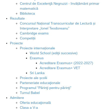
Centrul de Excelenţă Negruzzi - învățământ primar
matematică
Biblioteca
Rezultate
Concursul Național Transcurricular de Lectură și
Interpretare „Ionel Teodoreanu”
Cambridge exams
Competiții
Proiecte
Proiecte internaționale
World School (ediţii succesive)
Erasmus
Acreditare Erasmus+ (2022-2027)
Acreditare Erasmus+ VET
Sri Lanka
Proiecte ale școlii
Parteneriate educaţionale
Programul “Părinţi pentru părinţi”
Turnul Babel
Admitere
Oferta educaţională
Clasa a V-a