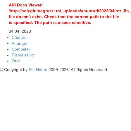
ARI Docs Viewer:
'http://colegiulnegruzzi.ro/_uploads/anunturi/2023/04/rez_fi
file doesn't exist. Check that the correct path to the file
is specified. The path is a case sensitive.
04
04, 2023
Căutare
Anunţuri
Competiții
Planul sălilor
Orar
© Copyright by
Sfc-Net.ro
2009-2026. All Rights Reserved.