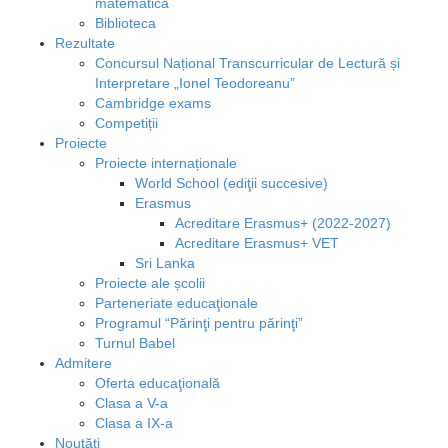
matematică
Biblioteca
Rezultate
Concursul Național Transcurricular de Lectură și
Interpretare „Ionel Teodoreanu”
Cambridge exams
Competiții
Proiecte
Proiecte internaționale
World School (ediţii succesive)
Erasmus
Acreditare Erasmus+ (2022-2027)
Acreditare Erasmus+ VET
Sri Lanka
Proiecte ale școlii
Parteneriate educaţionale
Programul “Părinţi pentru părinţi”
Turnul Babel
Admitere
Oferta educaţională
Clasa a V-a
Clasa a IX-a
Noutăţi