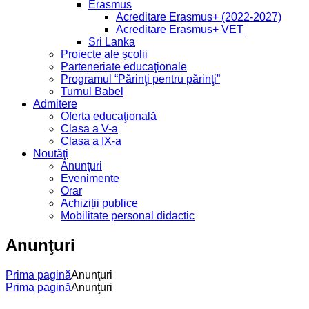
Erasmus
Acreditare Erasmus+ (2022-2027)
Acreditare Erasmus+ VET
Sri Lanka
Proiecte ale școlii
Parteneriate educaţionale
Programul “Părinţi pentru părinţi”
Turnul Babel
Admitere
Oferta educaţională
Clasa a V-a
Clasa a IX-a
Noutăţi
Anunţuri
Evenimente
Orar
Achiziții publice
Mobilitate personal didactic
Anunţuri
Prima pagină
Anunţuri
Prima pagină
Anunţuri