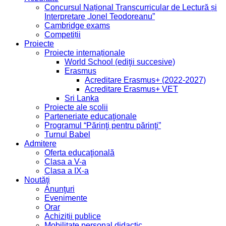
Concursul Național Transcurricular de Lectură și
Interpretare „Ionel Teodoreanu”
Cambridge exams
Competiții
Proiecte
Proiecte internaționale
World School (ediţii succesive)
Erasmus
Acreditare Erasmus+ (2022-2027)
Acreditare Erasmus+ VET
Sri Lanka
Proiecte ale școlii
Parteneriate educaţionale
Programul “Părinţi pentru părinţi”
Turnul Babel
Admitere
Oferta educaţională
Clasa a V-a
Clasa a IX-a
Noutăţi
Anunţuri
Evenimente
Orar
Achiziții publice
Mobilitate personal didactic