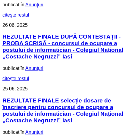
publicat în
Anunţuri
citeşte restul
26
06, 2025
REZULTATE FINALE DUPĂ CONTESTAȚII -
PROBA SCRISĂ - concursul de ocupare a
postului de informatician - Colegiul Național
„Costache Negruzzi” Iași
publicat în
Anunţuri
citeşte restul
25
06, 2025
REZULTATE FINALE selecție dosare de
înscriere pentru concursul de ocupare a
postului de informatician - Colegiul Național
„Costache Negruzzi” Iași
publicat în
Anunţuri