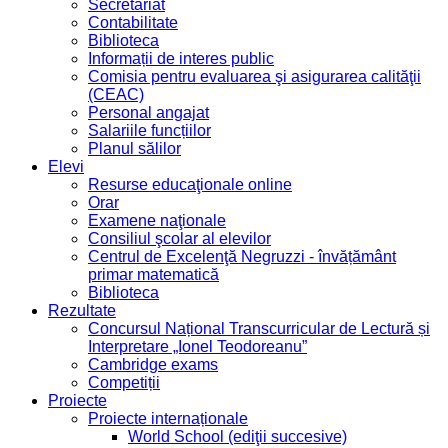
Secretariat
Contabilitate
Biblioteca
Informații de interes public
Comisia pentru evaluarea şi asigurarea calităţii
(CEAC)
Personal angajat
Salariile funcțiilor
Planul sălilor
Elevi
Resurse educaţionale online
Orar
Examene naţionale
Consiliul şcolar al elevilor
Centrul de Excelenţă Negruzzi - învățământ
primar matematică
Biblioteca
Rezultate
Concursul Național Transcurricular de Lectură și
Interpretare „Ionel Teodoreanu”
Cambridge exams
Competiții
Proiecte
Proiecte internaționale
World School (ediţii succesive)