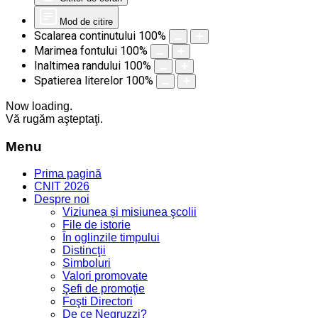
Mod de citire
Scalarea continutului
100
%
Marimea fontului
100
%
Inaltimea randului
100
%
Spatierea literelor
100
%
Now loading.
Vă rugăm aşteptaţi.
Menu
Prima pagină
CNIT 2026
Despre noi
Viziunea și misiunea şcolii
File de istorie
În oglinzile timpului
Distincţii
Simboluri
Valori promovate
Şefi de promoţie
Foşti Directori
De ce Negruzzi?