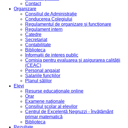
Contact
Organizare
Consiliul de Administraţie
Conducerea Colegiului
Regulamentul de organizare şi funcţionare
Regulament intern
Catedre
Secretariat
Contabilitate
Biblioteca
Informații de interes public
Comisia pentru evaluarea şi asigurarea calităţii
(CEAC)
Personal angajat
Salariile funcțiilor
Planul sălilor
Elevi
Resurse educaţionale online
Orar
Examene naţionale
Consiliul şcolar al elevilor
Centrul de Excelenţă Negruzzi - învățământ
primar matematică
Biblioteca
Rezultate