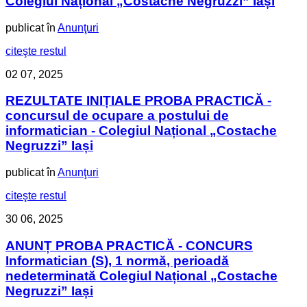
Colegiul Național „Costache Negruzzi” Iași
publicat în
Anunţuri
citeşte restul
02
07, 2025
REZULTATE INIȚIALE PROBA PRACTICĂ -
concursul de ocupare a postului de
informatician - Colegiul Național „Costache
Negruzzi” Iași
publicat în
Anunţuri
citeşte restul
30
06, 2025
ANUNȚ PROBA PRACTICĂ - CONCURS
Informatician (S), 1 normă, perioadă
nedeterminată Colegiul Național „Costache
Negruzzi” Iași