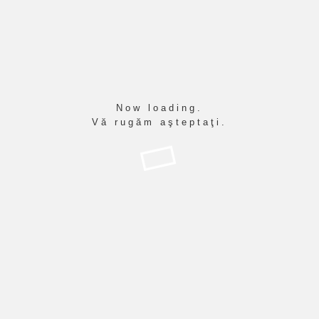
Matematică - etapa
03, 2026
județeană, 7 martie 2026
PUBLICAT ÎN
ANUNŢURI
CITEŞTE RESTUL
Now loading.
Vă rugăm aşteptaţi.
Etapa locală - Olimpiada
29
Națională de Matematică
01, 2026
și Concursul Național de
Matematică Aplicată
”Adolf Haimovici” - vineri
30 ianuarie 2026
PUBLICAT ÎN
ANUNŢURI
CITEŞTE RESTUL